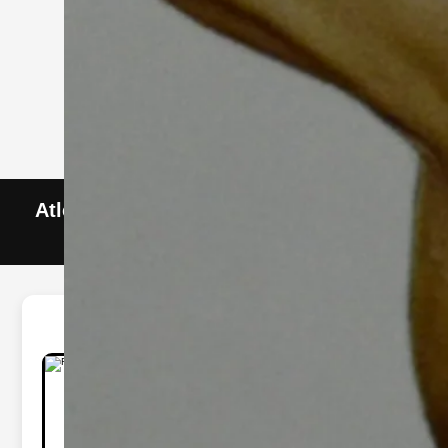
Atletas Filiados - Federação Paulista de
Muay Thai Asiático
Nome do Atleta
Data de Nascimento:
01/01/1990
Categoria:
Peso Médio
Altura:
1,75m