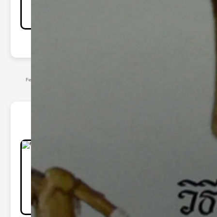
Classe:
Profissional
Equipe:
Nome da Academia
Nº Registro:
123456
Federação Paulista de Muay Thai Asiático — Todos os direitos reservados
Marcio de Jesus
Maria
Data de Nascimento:
17/03/1993
Categoria:
67 e 71.800kg
Altura:
1.88
Classe:
Muay Thai - K1 - Boxe - Pillow Fight -
MMA
Equipe: