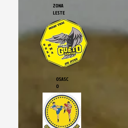
ZONA
LESTE
OSASC
O